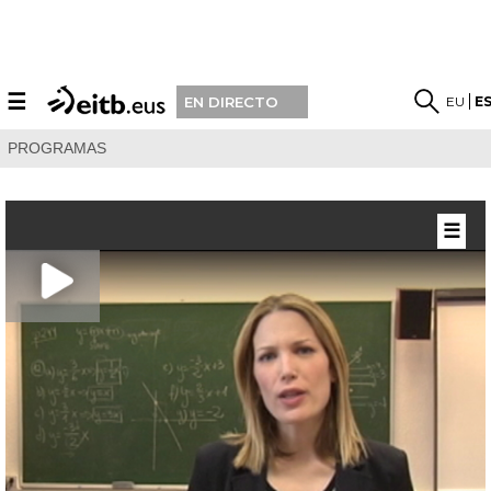
☰
EU
E
EN DIRECTO
PROGRAMAS
☰