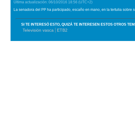
Última actualización:
06/10/2016
18:56
(UTC+2)
La senadora del PP ha participado, escaño en mano, en la tertulia sobre se
SI TE INTERESÓ ESTO, QUIZÁ TE INTERESEN ESTOS OTROS TE
Televisión vasca
ETB2