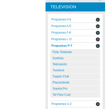
TELEVISION
Programas 0-9
Programas A-E
Programas F-K
Programas L-O
Programas P-T
Piztu Telebista
Sustraia
Teknopolis
Txoriene
Tupper Club
Plazandreak
Sopela Pro
Tal Para Cual
Programas U-Z