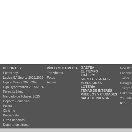
GAZTEA
DEPORTES:
VÍDEO MULTIMEDIA
Newslet
EL TIEMPO
Fútbol hoy
Top Vídeos
Facebo
TRÁFICO
LaLiga EA Sports 2025/2026
Fotos
Twitter
SORTEOS GRATIS
Liga F Moeve 2025/2026
Audios
ELECCIONES
Instagr
LOTERÍA
Liga Hypermotion 2025/2026
Telegra
TEMAS DE INTERÉS
Fórmula 1 hoy
Linkedin
PUEBLOS Y CIUDADES
Mercado de fichajes 2025
SALA DE PRENSA
YouTub
Deporte Femenino
RSS
Pelota
Ciclismo
Baloncesto
Otros deportes
Deporte en directo