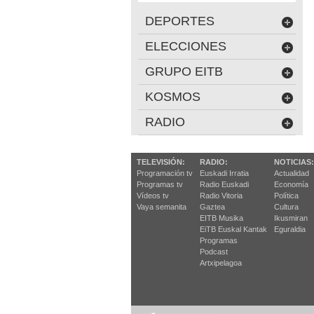
DEPORTES
ELECCIONES
GRUPO EITB
KOSMOS
RADIO
TELEVISIÓN:
RADIO:
NOTICIAS:
Programación tv
Euskadi Irratia
Actualidad
Programas tv
Radio Euskadi
Economía
Vídeos tv
Radio Vitoria
Política
Vaya semanita
Gaztea
Cultura
EITB Musika
Ikusmiran
EiTB Euskal Kantak
Eguraldia
Programas
Podcast
Artxipelagoa