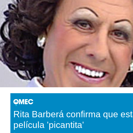
Rita Barberá confirma que es
película 'picantita'