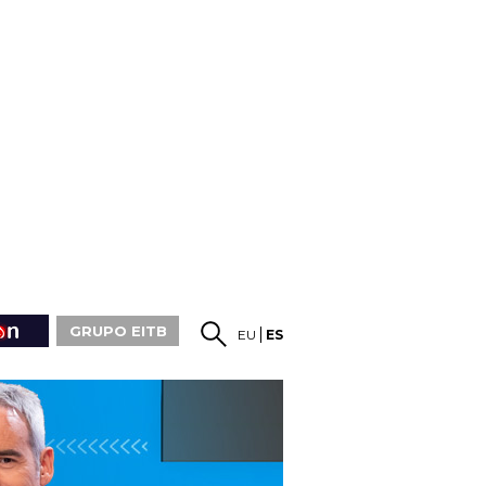
GRUPO EITB
EU
ES