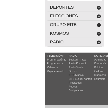
DEPORTES
ELECCIONES
GRUPO EITB
KOSMOS
RADIO
TELEVISIÓN:
RADIO:
NOTICIAS:
Programación tv
Euskadi Irratia
Actualidad
Programas tv
Radio Euskadi
Economía
Vídeos tv
Radio Vitoria
Política
Vaya semanita
Gaztea
Cultura
EITB Musika
Ikusmiran
EiTB Euskal Kantak
Eguraldia
Programas
Podcast
Artxipelagoa