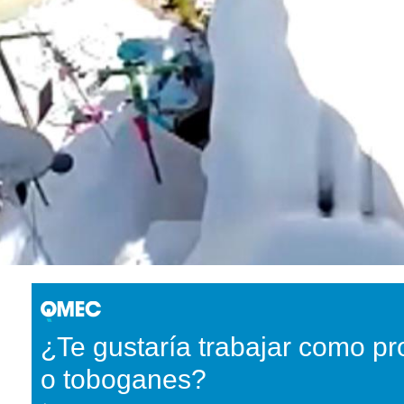
¿Te gustaría trabajar como p
o toboganes?