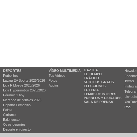
GAZTEA
DEPORTES:
VÍDEO MULTIMEDIA
Newslet
EL TIEMPO
Fútbol hoy
Top Vídeos
Facebo
TRÁFICO
LaLiga EA Sports 2025/2026
Fotos
Twitter
SORTEOS GRATIS
Liga F Moeve 2025/2026
Audios
ELECCIONES
Instagr
LOTERÍA
Liga Hypermotion 2025/2026
Telegra
TEMAS DE INTERÉS
Fórmula 1 hoy
Linkedin
PUEBLOS Y CIUDADES
Mercado de fichajes 2025
SALA DE PRENSA
YouTub
Deporte Femenino
RSS
Pelota
Ciclismo
Baloncesto
Otros deportes
Deporte en directo