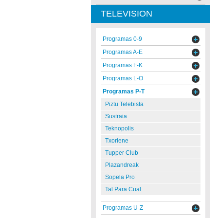
TELEVISION
Programas 0-9
Programas A-E
Programas F-K
Programas L-O
Programas P-T
Piztu Telebista
Sustraia
Teknopolis
Txoriene
Tupper Club
Plazandreak
Sopela Pro
Tal Para Cual
Programas U-Z