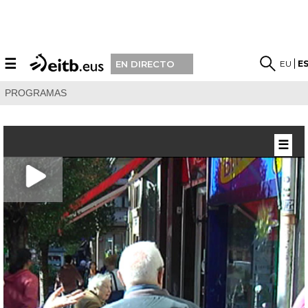
☰
EU
E
EN DIRECTO
PROGRAMAS
☰