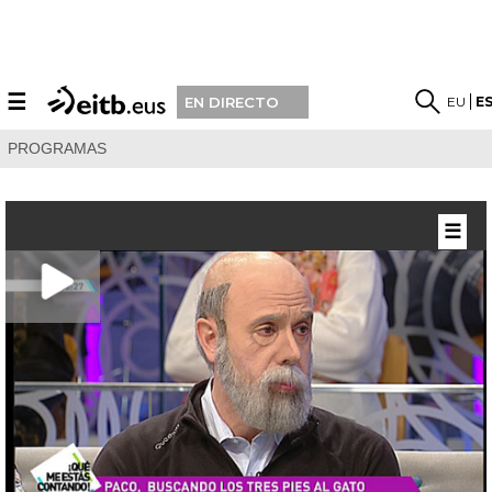
☰
EU
E
EN DIRECTO
PROGRAMAS
☰