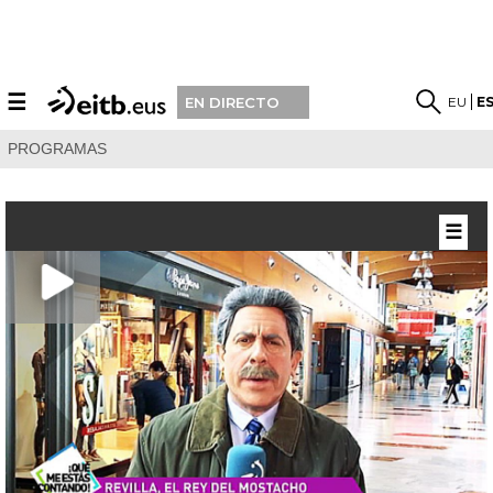
☰
EU
E
EN DIRECTO
PROGRAMAS
☰