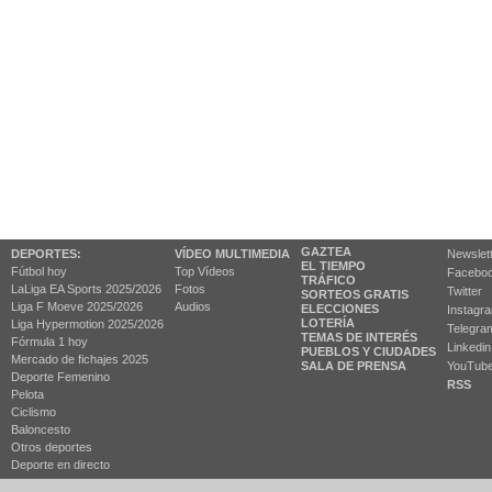
GAZTEA
DEPORTES:
VÍDEO MULTIMEDIA
Newslet
EL TIEMPO
Fútbol hoy
Top Vídeos
Facebo
TRÁFICO
LaLiga EA Sports 2025/2026
Fotos
Twitter
SORTEOS GRATIS
Liga F Moeve 2025/2026
Audios
ELECCIONES
Instagr
LOTERÍA
Liga Hypermotion 2025/2026
Telegra
TEMAS DE INTERÉS
Fórmula 1 hoy
Linkedin
PUEBLOS Y CIUDADES
Mercado de fichajes 2025
SALA DE PRENSA
YouTub
Deporte Femenino
RSS
Pelota
Ciclismo
Baloncesto
Otros deportes
Deporte en directo