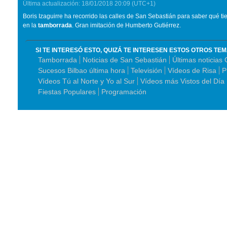
Última actualización:
18/01/2018
20:09
(UTC+1)
Boris Izaguirre ha recorrido las calles de San Sebastián para saber qué t
en la
tamborrada
. Gran imitación de Humberto Gutiérrez.
SI TE INTERESÓ ESTO, QUIZÁ TE INTERESEN ESTOS OTROS TE
Tamborrada
Noticias de San Sebastián
Últimas noticias
Sucesos Bilbao última hora
Televisión
Vídeos de Risa
P
Vídeos Tú al Norte y Yo al Sur
Vídeos más Vistos del Día
Fiestas Populares
Programación