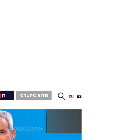
GRUPO EITB
EU
ES