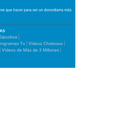
iene que hacer para ser un donostiarra más
MAS
 Gipuzkoa
rogramas Tv
Vídeos Chistosos
Vídeos de Más de 3 Millones