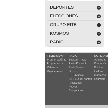
DEPORTES
ELECCIONES
GRUPO EITB
KOSMOS
RADIO
TELEVISIÓN:
RADIO:
NOTICIAS:
Programación tv
Euskadi Irratia
Actualidad
Programas tv
Radio Euskadi
Economía
Vídeos tv
Radio Vitoria
Política
Vaya semanita
Gaztea
Cultura
EITB Musika
Ikusmiran
EiTB Euskal Kantak
Eguraldia
Programas
Podcast
Artxipelagoa