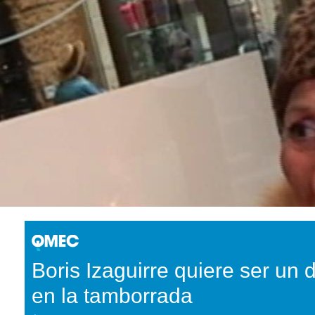
Boris Izaguirre quiere ser un
en la tamborrada