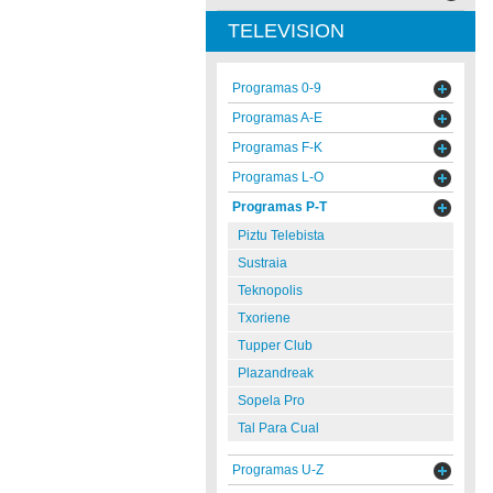
TELEVISION
Programas 0-9
Programas A-E
Programas F-K
Programas L-O
Programas P-T
Piztu Telebista
Sustraia
Teknopolis
Txoriene
Tupper Club
Plazandreak
Sopela Pro
Tal Para Cual
Programas U-Z