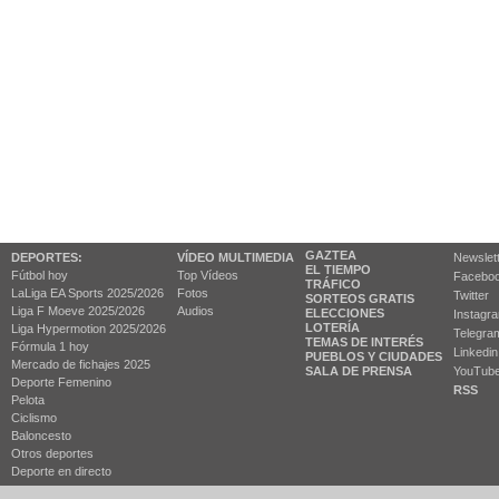
GAZTEA
DEPORTES:
VÍDEO MULTIMEDIA
Newslet
EL TIEMPO
Fútbol hoy
Top Vídeos
Facebo
TRÁFICO
LaLiga EA Sports 2025/2026
Fotos
Twitter
SORTEOS GRATIS
Liga F Moeve 2025/2026
Audios
ELECCIONES
Instagr
LOTERÍA
Liga Hypermotion 2025/2026
Telegra
TEMAS DE INTERÉS
Fórmula 1 hoy
Linkedin
PUEBLOS Y CIUDADES
Mercado de fichajes 2025
SALA DE PRENSA
YouTub
Deporte Femenino
RSS
Pelota
Ciclismo
Baloncesto
Otros deportes
Deporte en directo