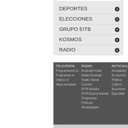
DEPORTES
ELECCIONES
GRUPO EITB
KOSMOS
RADIO
TELEVISIÓN:
RADIO:
NOTICIAS:
Programación tv
Euskadi Irratia
Actualidad
Programas tv
Radio Euskadi
Economía
Vídeos tv
Radio Vitoria
Política
Vaya semanita
Gaztea
Cultura
EITB Musika
Ikusmiran
EiTB Euskal Kantak
Eguraldia
Programas
Podcast
Artxipelagoa