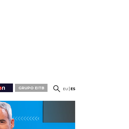
GRUPO EITB
EU
ES