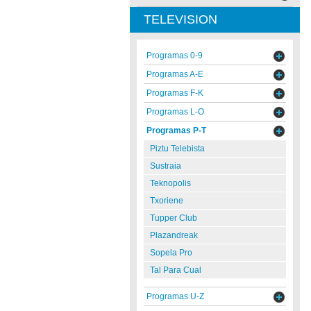
TELEVISION
Programas 0-9
Programas A-E
Programas F-K
Programas L-O
Programas P-T
Piztu Telebista
Sustraia
Teknopolis
Txoriene
Tupper Club
Plazandreak
Sopela Pro
Tal Para Cual
Programas U-Z