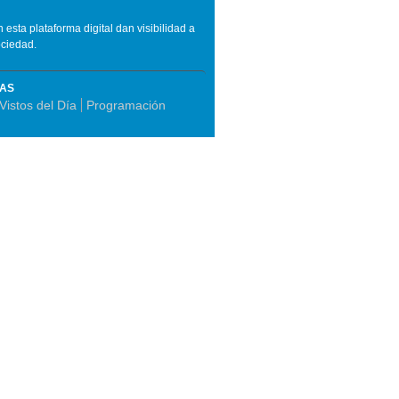
n esta plataforma digital dan visibilidad a
ociedad.
MAS
istos del Día
Programación