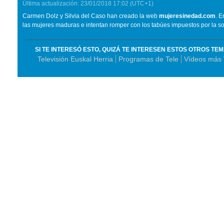
Última actualización:
23/01/2018
17:02
(UTC+1)
Carmen Dolz y Silvia del Caso han creado la web
mujeresinedad.com
. E
las mujeres maduras e intentan romper con los tabúes impuestos por la s
SI TE INTERESÓ ESTO, QUIZÁ TE INTERESEN ESTOS OTROS TE
Televisión Euskal Herria
Programas de Tele
Vídeos más V