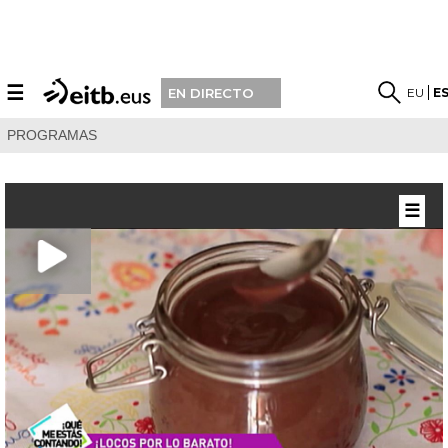
☰
EU
E
EN DIRECTO
PROGRAMAS
☰