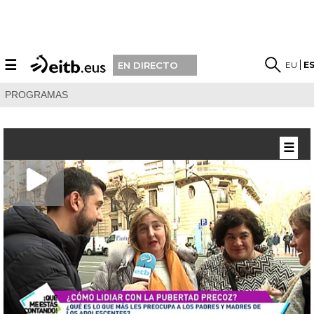
☰
EU
E
EN DIRECTO
PROGRAMAS
☰