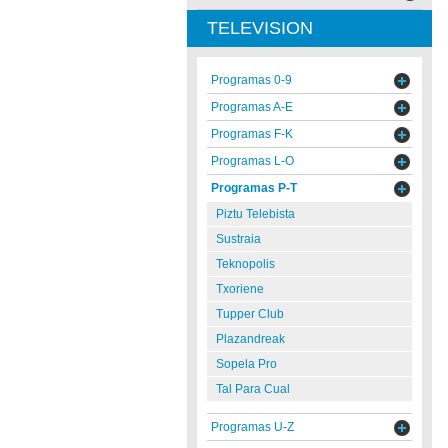
TELEVISION
Programas 0-9
Programas A-E
Programas F-K
Programas L-O
Programas P-T
Piztu Telebista
Sustraia
Teknopolis
Txoriene
Tupper Club
Plazandreak
Sopela Pro
Tal Para Cual
Programas U-Z