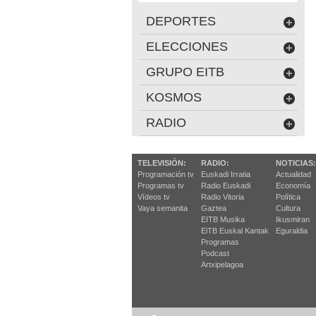
DEPORTES
ELECCIONES
GRUPO EITB
KOSMOS
RADIO
TELEVISIÓN:
RADIO:
NOTICIAS:
Programación tv
Euskadi Irratia
Actualidad
Programas tv
Radio Euskadi
Economía
Vídeos tv
Radio Vitoria
Política
Vaya semanita
Gaztea
Cultura
EITB Musika
Ikusmiran
EiTB Euskal Kantak
Eguraldia
Programas
Podcast
Artxipelagoa