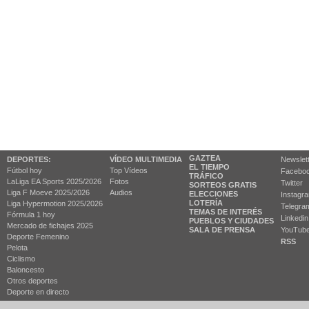
GAZTEA
DEPORTES:
VÍDEO MULTIMEDIA
Newslet
EL TIEMPO
Fútbol hoy
Top Vídeos
Facebo
TRÁFICO
LaLiga EA Sports 2025/2026
Fotos
Twitter
SORTEOS GRATIS
Liga F Moeve 2025/2026
Audios
ELECCIONES
Instagr
LOTERÍA
Liga Hypermotion 2025/2026
Telegra
TEMAS DE INTERÉS
Fórmula 1 hoy
Linkedin
PUEBLOS Y CIUDADES
Mercado de fichajes 2025
SALA DE PRENSA
YouTub
Deporte Femenino
RSS
Pelota
Ciclismo
Baloncesto
Otros deportes
Deporte en directo