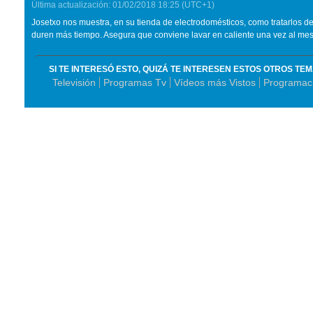
Última actualización:
01/02/2018
18:25
(UTC+1)
Josetxo nos muestra, en su tienda de electrodomésticos, como tratarlos d
duren más tiempo. Asegura que conviene lavar en caliente una vez al mes
SI TE INTERESÓ ESTO, QUIZÁ TE INTERESEN ESTOS OTROS TE
Televisión
Programas Tv
Vídeos más Vistos
Programac