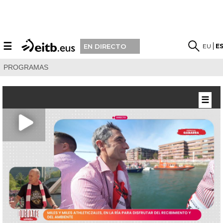
☰
EU
E
EN DIRECTO
PROGRAMAS
☰