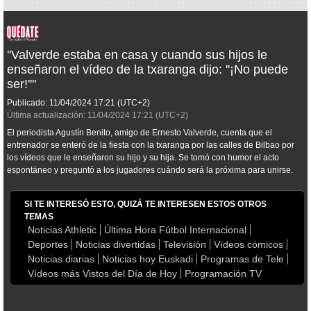
''Valverde estaba en casa y cuando sus hijos le
enseñaron el vídeo de la txaranga dijo: ''¡No puede
ser!''''
Publicado:
11/04/2024
17:21
(UTC+2)
Última actualización:
11/04/2024
17:21
(UTC+2)
El periodista Agustín Benito, amigo de Ernesto Valverde, cuenta que el
entrenador se enteró de la fiesta con la txaranga por las calles de Bilbao por
los vídeos que le enseñaron su hijo y su hija. Se tomó con humor el acto
espontáneo y preguntó a los jugadores cuándo será la próxima para unirse.
SI TE INTERESÓ ESTO, QUIZÁ TE INTERESEN ESTOS OTROS
TEMAS
Noticias Athletic
Última Hora Fútbol Internacional
Deportes
Noticias divertidas
Televisión
Vídeos cómicos
Noticias diarias
Noticias hoy Euskadi
Programas de Tele
Vídeos más Vistos del Día de Hoy
Programación TV