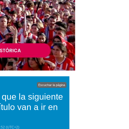
Escuchar la página
 que la siguiente
tulo van a ir en
:52
(UTC+2)