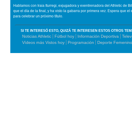
Hablamos con Iraia Iturregi, exjugadora y exentrenadora del Athletic de 
que el día de la final, y ha visto la gabarra por primera vez. Espera que 
para celebrar un próximo título.
SI TE INTERESÓ ESTO, QUIZÁ TE INTERESEN ESTOS OTROS TE
Noticias Athletic
Fútbol hoy
Información Deportiva
Telev
Vídeos más Vistos hoy
Programación
Deporte Femenino