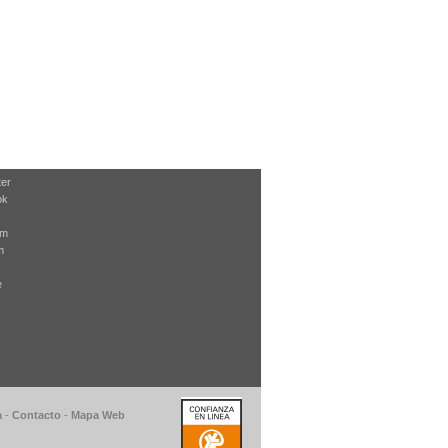
ter
ok
am
m
e
a
-
Contacto
-
Mapa Web