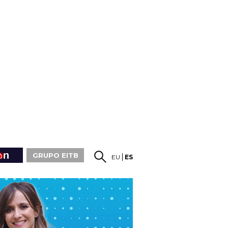
GRUPO EITB
EU
ES