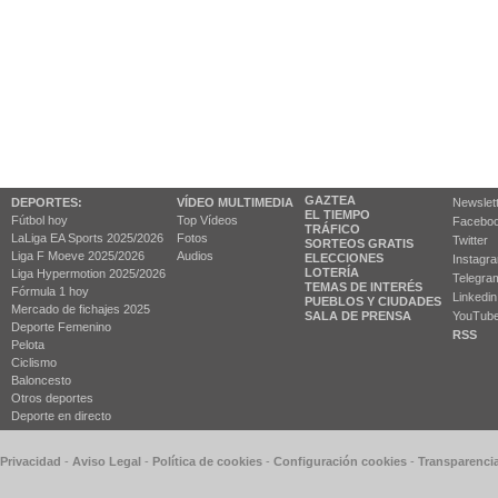
GAZTEA
DEPORTES:
VÍDEO MULTIMEDIA
Newslet
EL TIEMPO
Fútbol hoy
Top Vídeos
Facebo
TRÁFICO
LaLiga EA Sports 2025/2026
Fotos
Twitter
SORTEOS GRATIS
Liga F Moeve 2025/2026
Audios
ELECCIONES
Instagr
LOTERÍA
Liga Hypermotion 2025/2026
Telegra
TEMAS DE INTERÉS
Fórmula 1 hoy
Linkedin
PUEBLOS Y CIUDADES
Mercado de fichajes 2025
SALA DE PRENSA
YouTub
Deporte Femenino
RSS
Pelota
Ciclismo
Baloncesto
Otros deportes
Deporte en directo
 Privacidad
-
Aviso Legal
-
Política de cookies
-
Configuración cookies
-
Transparenci