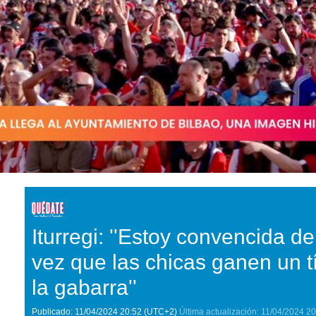
Iturregi: ''Estoy convencida de
vez que las chicas ganen un tí
la gabarra''
Publicado:
11/04/2024
20:52
(UTC+2)
Última actualización:
11/04/2024
20