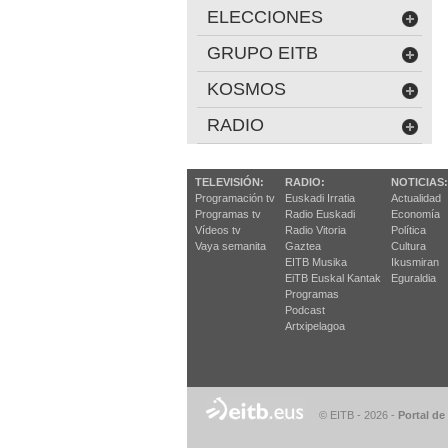
ELECCIONES
GRUPO EITB
KOSMOS
RADIO
TELEVISIÓN:
RADIO:
NOTICIAS:
Programación tv
Euskadi Irratia
Actualidad
Programas tv
Radio Euskadi
Economía
Vídeos tv
Radio Vitoria
Política
Vaya semanita
Gaztea
Cultura
EITB Musika
Ikusmiran
EiTB Euskal Kantak
Eguraldia
Programas
Podcast
Artxipelagoa
© EITB - 2026
-
Portal de