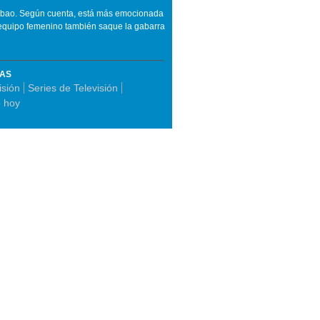
Bilbao. Según cuenta, está más emocionada
el equipo femenino también saque la gabarra
MAS
isión
Series de Televisión
 hoy