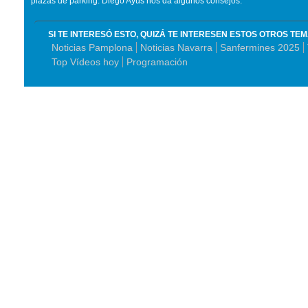
plazas de parking. Diego Ayús nos da algunos consejos.
SI TE INTERESÓ ESTO, QUIZÁ TE INTERESEN ESTOS OTROS TE
Noticias Pamplona
Noticias Navarra
Sanfermines 2025
Top Vídeos hoy
Programación