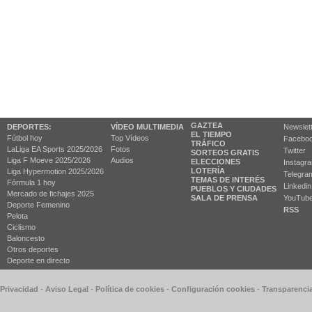
GAZTEA
DEPORTES:
VÍDEO MULTIMEDIA
Newslet
EL TIEMPO
Fútbol hoy
Top Vídeos
Facebo
TRÁFICO
LaLiga EA Sports 2025/2026
Fotos
Twitter
SORTEOS GRATIS
Liga F Moeve 2025/2026
Audios
ELECCIONES
Instagr
LOTERÍA
Liga Hypermotion 2025/2026
Telegra
TEMAS DE INTERÉS
Fórmula 1 hoy
Linkedin
PUEBLOS Y CIUDADES
Mercado de fichajes 2025
SALA DE PRENSA
YouTub
Deporte Femenino
RSS
Pelota
Ciclismo
Baloncesto
Otros deportes
Deporte en directo
 Privacidad
-
Aviso Legal
-
Política de cookies
-
Configuración cookies
-
Transparenci