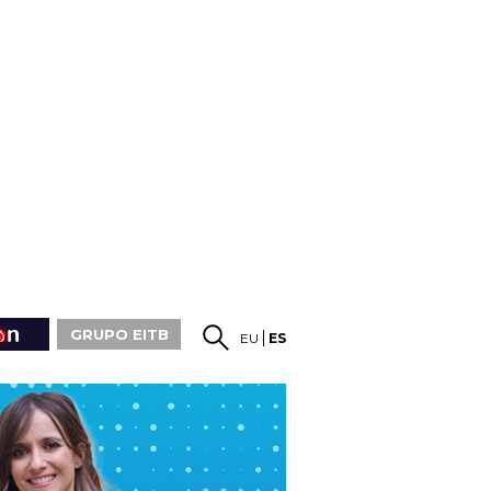
GRUPO EITB
EU
ES