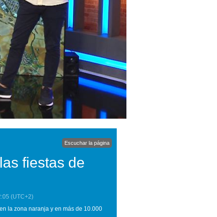
Escuchar la página
as fiestas de
2:05
(UTC+2)
 en la zona naranja y en más de 10.000