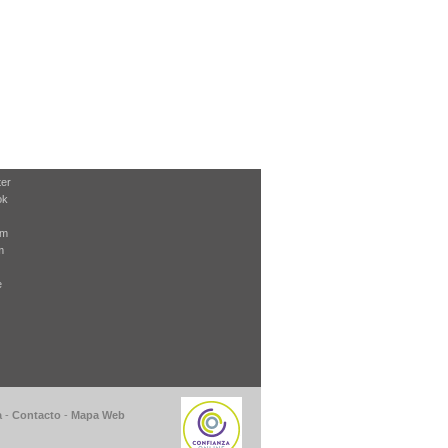
ter
ok
am
m
e
a
-
Contacto
-
Mapa Web