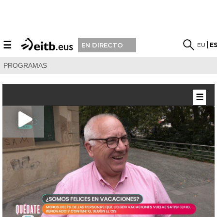
☰
EU
E
EN DIRECTO
PROGRAMAS
☰