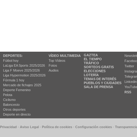
GAZTEA
DEPORTES:
VÍDEO MULTIMEDIA
Newslet
EL TIEMPO
Fútbol hoy
Top Vídeos
Facebo
TRÁFICO
LaLiga EA Sports 2025/2026
Fotos
Twitter
SORTEOS GRATIS
Liga F Moeve 2025/2026
Audios
ELECCIONES
Instagr
LOTERÍA
Liga Hypermotion 2025/2026
Telegra
TEMAS DE INTERÉS
Fórmula 1 hoy
Linkedin
PUEBLOS Y CIUDADES
Mercado de fichajes 2025
SALA DE PRENSA
YouTub
Deporte Femenino
RSS
Pelota
Ciclismo
Baloncesto
Otros deportes
Deporte en directo
 Privacidad
-
Aviso Legal
-
Política de cookies
-
Configuración cookies
-
Transparenci