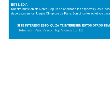
EITB MEDIA
Nuestra nutricionista Nerea Segura ha analizado los aspectos y las curio
deportistas en los Juegos Olímpicos de París. Son cinco los objetivos para
SI TE INTERESÓ ESTO, QUIZÁ TE INTERESEN ESTOS OTROS TE
Televisión País Vasco
Top Vídeos
ETB2