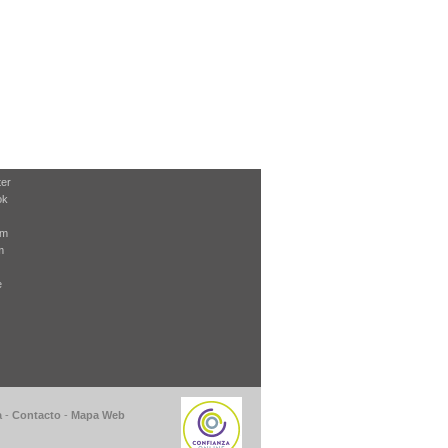
ter
ok
am
m
e
a
-
Contacto
-
Mapa Web