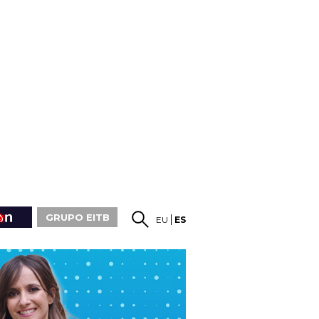
GRUPO EITB
EU
ES