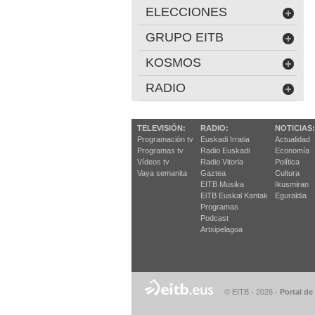
ELECCIONES
GRUPO EITB
KOSMOS
RADIO
TELEVISIÓN:
RADIO:
NOTICIAS:
Programación tv
Euskadi Irratia
Actualidad
Programas tv
Radio Euskadi
Economía
Vídeos tv
Radio Vitoria
Política
Vaya semanita
Gaztea
Cultura
EITB Musika
Ikusmiran
EiTB Euskal Kantak
Eguraldia
Programas
Podcast
Artxipelagoa
© EITB - 2026
-
Portal de