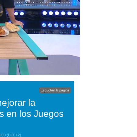
Escuchar la página
ejorar la
as en los Juegos
9:03
(UTC+2)