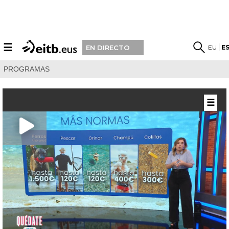
☰
EU
E
EN DIRECTO
PROGRAMAS
☰