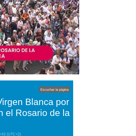
Escuchar la página
 Virgen Blanca por
n el Rosario de la
0:42
(UTC+2)