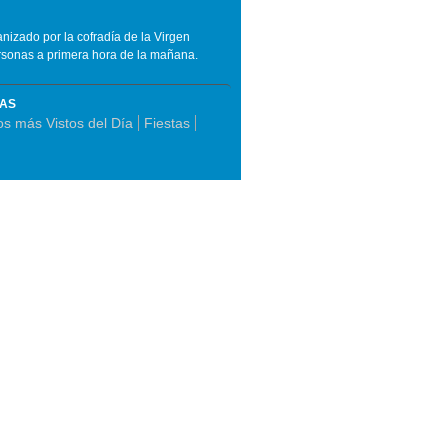
izado por la cofradía de la Virgen
rsonas a primera hora de la mañana.
MAS
os más Vistos del Día
Fiestas