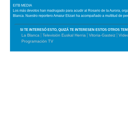
EITB MEDIA
Los más devotos han madrugado para acudir al Rosario de la Aurora, organ
Blanca. Nuestro reportero Amaiur Elizari ha acompañado a multitud de pe
SI TE INTERESÓ ESTO, QUIZÁ TE INTERESEN ESTOS OTROS TE
La Blanca
Televisión Euskal Herria
Vitoria-Gasteiz
Víde
Programación TV