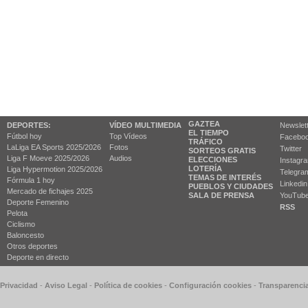
GAZTEA
DEPORTES:
VÍDEO MULTIMEDIA
Newslet
EL TIEMPO
Fútbol hoy
Top Vídeos
Facebo
TRÁFICO
LaLiga EA Sports 2025/2026
Fotos
Twitter
SORTEOS GRATIS
Liga F Moeve 2025/2026
Audios
ELECCIONES
Instagr
LOTERÍA
Liga Hypermotion 2025/2026
Telegra
TEMAS DE INTERÉS
Fórmula 1 hoy
Linkedin
PUEBLOS Y CIUDADES
Mercado de fichajes 2025
SALA DE PRENSA
YouTub
Deporte Femenino
RSS
Pelota
Ciclismo
Baloncesto
Otros deportes
Deporte en directo
 Privacidad
-
Aviso Legal
-
Política de cookies
-
Configuración cookies
-
Transparenci