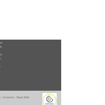
ter
ok
am
m
e
a
-
Contacto
-
Mapa Web