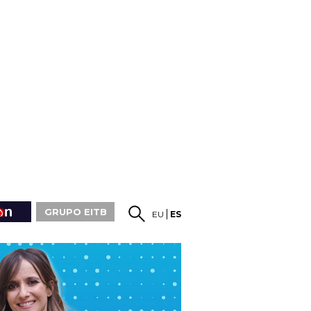
GRUPO EITB
EU
ES