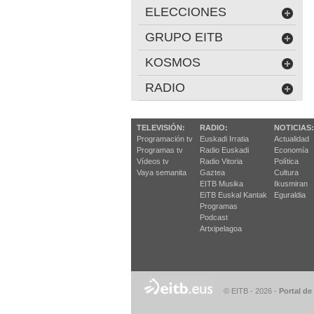
ELECCIONES
GRUPO EITB
KOSMOS
RADIO
TELEVISIÓN:
RADIO:
NOTICIAS:
Programación tv
Euskadi Irratia
Actualidad
Programas tv
Radio Euskadi
Economía
Vídeos tv
Radio Vitoria
Política
Vaya semanita
Gaztea
Cultura
EITB Musika
Ikusmiran
EiTB Euskal Kantak
Eguraldia
Programas
Podcast
Artxipelagoa
© EITB - 2026
-
Portal de