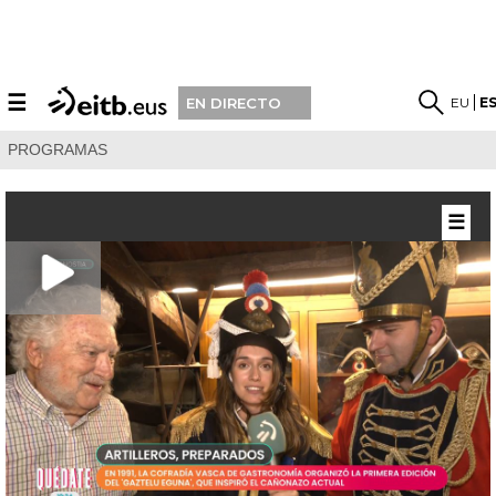
☰
EU
E
EN DIRECTO
PROGRAMAS
☰