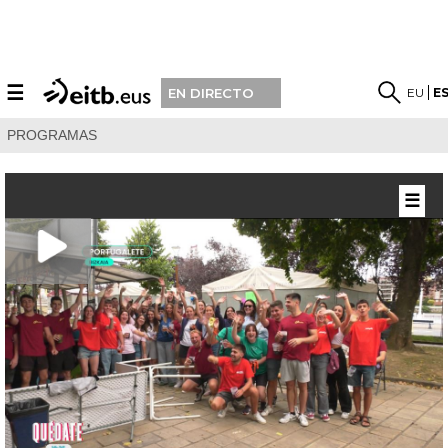
☰
EU
E
EN DIRECTO
PROGRAMAS
☰