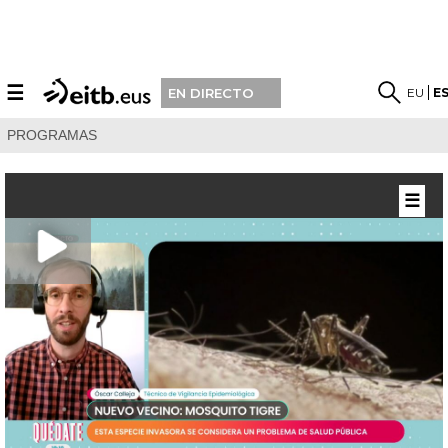
☰
EU
E
EN DIRECTO
PROGRAMAS
☰