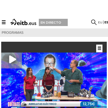
☰
EU
E
EN DIRECTO
PROGRAMAS
☰