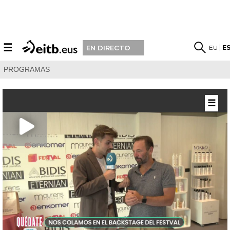
☰
EU
E
EN DIRECTO
PROGRAMAS
☰