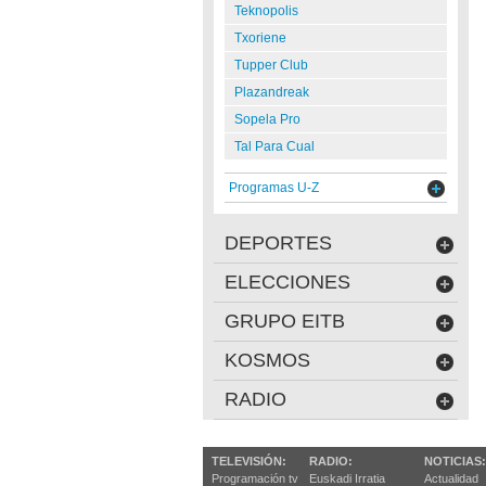
Teknopolis
Txoriene
Tupper Club
Plazandreak
Sopela Pro
Tal Para Cual
Programas U-Z
DEPORTES
ELECCIONES
GRUPO EITB
KOSMOS
RADIO
TELEVISIÓN:
RADIO:
NOTICIAS:
Programación tv
Euskadi Irratia
Actualidad