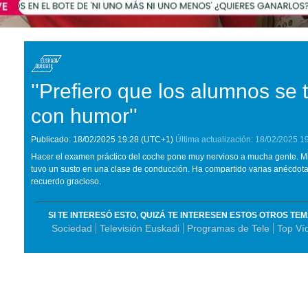
''Prefiero que los alumnos se
con humor''
Publicado:
18/02/2025
19:28
(UTC+1)
Última actualización:
18/02/2025
1
Hacer el examen práctico del coche pone muy nervioso a mucha gente. Mic
tuvo un susto en una clase de conducción. Ha compartido varias anécdot
recuerdo gracioso.
SI TE INTERESÓ ESTO, QUIZÁ TE INTERESEN ESTOS OTROS TE
Sociedad
Televisión Euskadi
Programas de Tele
Top Ví