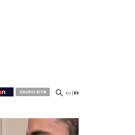
GRUPO EITB
EU
ES