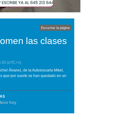
Escuchar la página
 tomen las clases
9:35
(UTC+1)
hel Álvarez, de la Autoescuela Mikel,
as que por suerte se han quedado en un
MAS
deos hoy