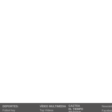
GAZTEA
DEPORTES:
VÍDEO MULTIMEDIA
Newslet
EL TIEMPO
Fútbol hoy
Top Vídeos
Facebo