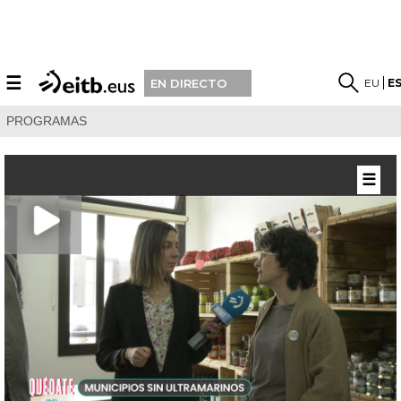
☰
EU
E
EN DIRECTO
PROGRAMAS
☰