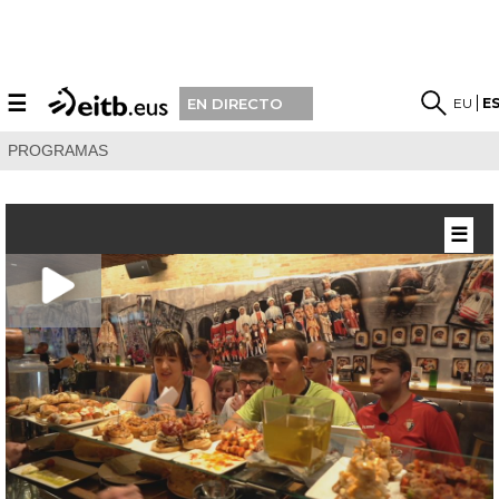
☰
EU
E
EN DIRECTO
PROGRAMAS
☰