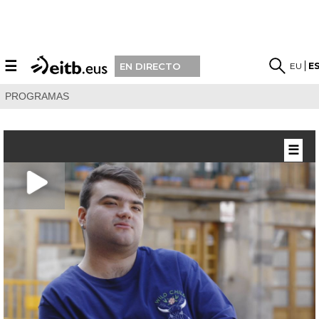
☰
EU
E
EN DIRECTO
PROGRAMAS
☰