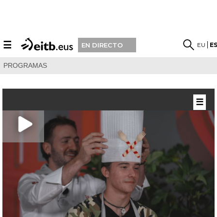
☰
EU
E
EN DIRECTO
PROGRAMAS
☰