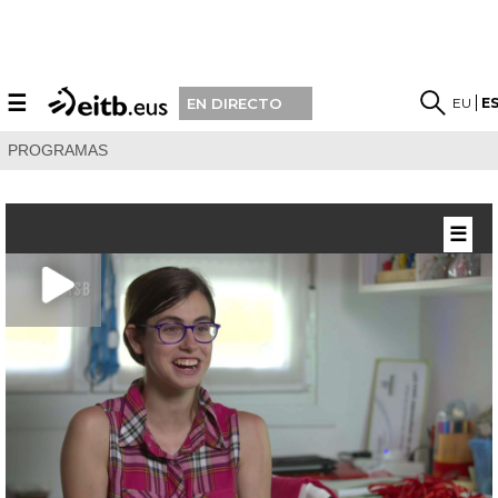
☰
EU
E
EN DIRECTO
PROGRAMAS
☰