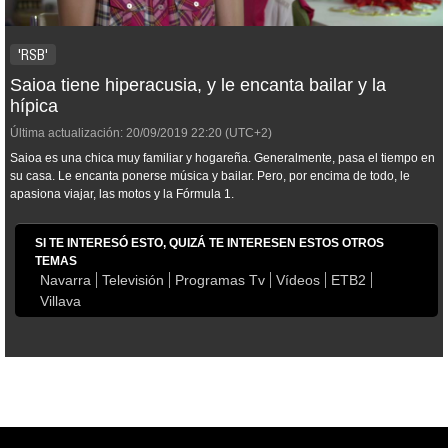
'RSB'
Saioa tiene hiperacusia, y le encanta bailar y la
hípica
Última actualización:
20/09/2019
22:20
(UTC+2)
Saioa es una chica muy familiar y hogareña. Generalmente, pasa el tiempo en
su casa. Le encanta ponerse música y bailar. Pero, por encima de todo, le
apasiona viajar, las motos y la Fórmula 1.
SI TE INTERESÓ ESTO, QUIZÁ TE INTERESEN ESTOS OTROS
TEMAS
Navarra
Televisión
Programas Tv
Vídeos
ETB2
Villava