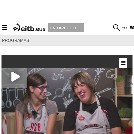
☰
EU
E
EN DIRECTO
PROGRAMAS
☰