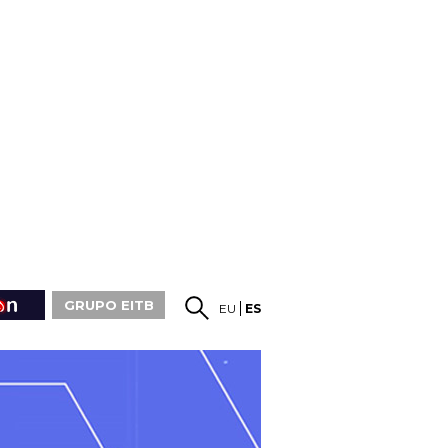
GRUPO EITB
EU
ES