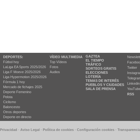
GAZTEA
DEPORTES:
VÍDEO MULTIMEDIA
Newslet
EL TIEMPO
Fútbol hoy
Top Vídeos
Facebo
TRÁFICO
LaLiga EA Sports 2025/2026
Fotos
Twitter
SORTEOS GRATIS
Liga F Moeve 2025/2026
Audios
ELECCIONES
Instagr
LOTERÍA
Liga Hypermotion 2025/2026
Telegra
TEMAS DE INTERÉS
Fórmula 1 hoy
Linkedin
PUEBLOS Y CIUDADES
Mercado de fichajes 2025
SALA DE PRENSA
YouTub
Deporte Femenino
RSS
Pelota
Ciclismo
Baloncesto
Otros deportes
Deporte en directo
 Privacidad
-
Aviso Legal
-
Política de cookies
-
Configuración cookies
-
Transparenci