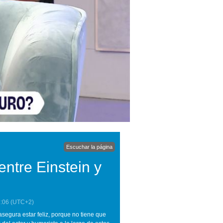
Escuchar la página
entre Einstein y
:06
(UTC+2)
asegura estar feliz, porque no tiene que