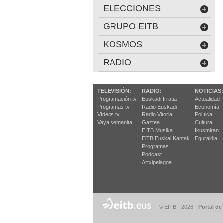
ELECCIONES
GRUPO EITB
KOSMOS
RADIO
TELEVISIÓN:
RADIO:
NOTICIAS:
Programación tv
Euskadi Irratia
Actualidad
Programas tv
Radio Euskadi
Economía
Vídeos tv
Radio Vitoria
Política
Vaya semanita
Gaztea
Cultura
EITB Musika
Ikusmiran
EiTB Euskal Kantak
Eguraldia
Programas
Podcast
Artxipelagoa
© EITB - 2026
-
Portal de