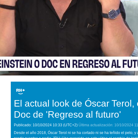
El actual look de Óscar Terol, 
Doc de 'Regreso al futuro'
Publicado:
10/10/2024
10:33
(UTC+2)
Última actualización:
10/10/2024
11
Desde el año 2018, Óscar Terol ni se ha cortado ni se ha teñido el pelo, y 