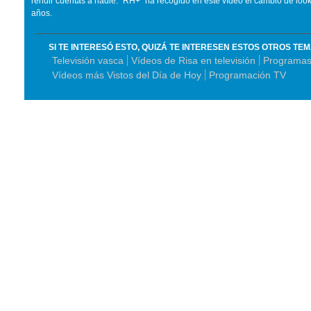
rendir cuentas a nadie. "RH+" ha recogido en este vídeo el cambio de look 
años.
SI TE INTERESÓ ESTO, QUIZÁ TE INTERESEN ESTOS OTROS TE
Televisión vasca
Vídeos de Risa en televisión
Programas 
Vídeos más Vistos del Día de Hoy
Programación TV