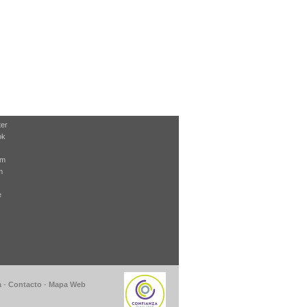
ter
ok
am
m
e
a
-
Contacto
-
Mapa Web