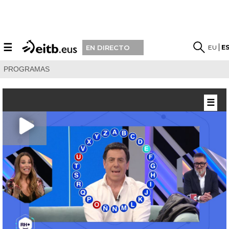
☰
EU
E
EN DIRECTO
PROGRAMAS
☰