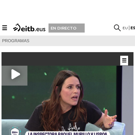
☰
EU
E
EN DIRECTO
PROGRAMAS
☰