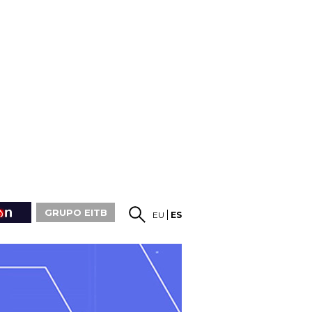
GRUPO EITB
EU
ES