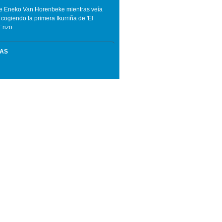
de Eneko Van Horenbeke mientras veía
ogiendo la primera Ikurriña de 'El
 Enzo.
MAS