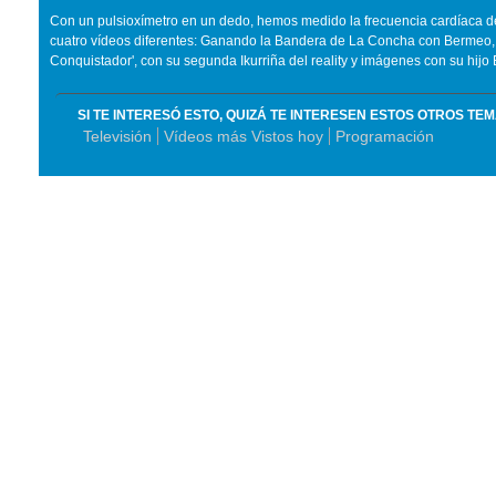
Con un pulsioxímetro en un dedo, hemos medido la frecuencia cardíaca 
cuatro vídeos diferentes: Ganando la Bandera de La Concha con Bermeo, c
Conquistador', con su segunda Ikurriña del reality y imágenes con su hijo
SI TE INTERESÓ ESTO, QUIZÁ TE INTERESEN ESTOS OTROS TE
Televisión
Vídeos más Vistos hoy
Programación