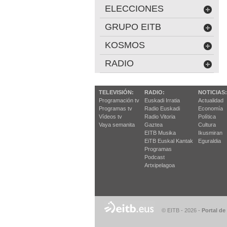
ELECCIONES
GRUPO EITB
KOSMOS
RADIO
TELEVISIÓN:
RADIO:
NOTICIAS:
Programación tv
Euskadi Irratia
Actualidad
Programas tv
Radio Euskadi
Economía
Vídeos tv
Radio Vitoria
Política
Vaya semanita
Gaztea
Cultura
EITB Musika
Ikusmiran
EiTB Euskal Kantak
Eguraldia
Programas
Podcast
Artxipelagoa
© EITB - 2026
-
Portal de