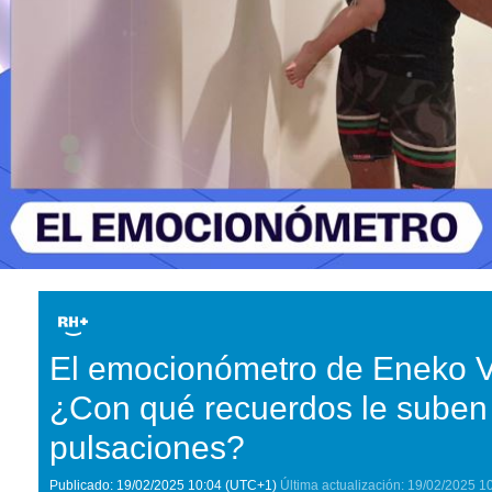
El emocionómetro de Eneko 
¿Con qué recuerdos le suben
pulsaciones?
Publicado:
19/02/2025
10:04
(UTC+1)
Última actualización:
19/02/2025
1