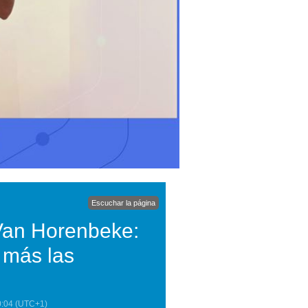
Escuchar la página
Van Horenbeke:
 más las
0:04
(UTC+1)