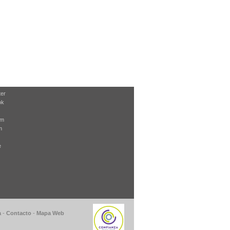
ter
ok
am
m
e
a
-
Contacto
-
Mapa Web