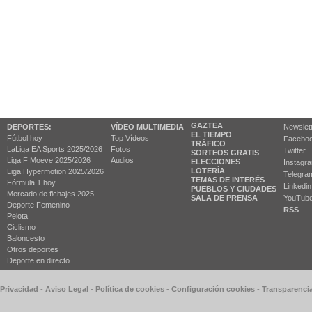
GAZTEA
DEPORTES:
VÍDEO MULTIMEDIA
Newslet
EL TIEMPO
Fútbol hoy
Top Vídeos
Facebo
TRÁFICO
LaLiga EA Sports 2025/2026
Fotos
Twitter
SORTEOS GRATIS
Liga F Moeve 2025/2026
Audios
ELECCIONES
Instagr
LOTERÍA
Liga Hypermotion 2025/2026
Telegra
TEMAS DE INTERÉS
Fórmula 1 hoy
Linkedin
PUEBLOS Y CIUDADES
Mercado de fichajes 2025
SALA DE PRENSA
YouTub
Deporte Femenino
RSS
Pelota
Ciclismo
Baloncesto
Otros deportes
Deporte en directo
 Privacidad
-
Aviso Legal
-
Política de cookies
-
Configuración cookies
-
Transparenci