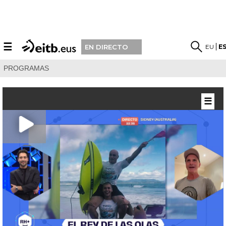
☰
EU
E
EN DIRECTO
PROGRAMAS
☰