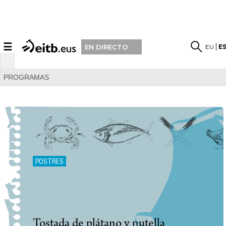
☰
EU
E
EN DIRECTO
PROGRAMAS
POSTRES
Tostada de plátano y nutella