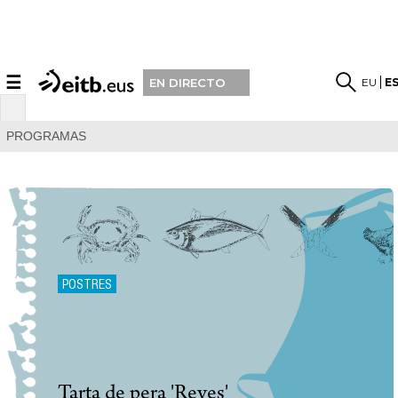
☰
EU
E
EN DIRECTO
PROGRAMAS
POSTRES
Tarta de pera 'Reyes'