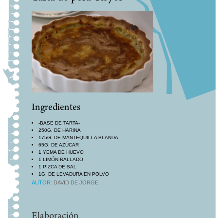
Ingredientes
-BASE DE TARTA-
250G. DE HARINA
175G. DE MANTEQUILLA BLANDA
65G. DE AZÚCAR
1 YEMA DE HUEVO
1 LIMÓN RALLADO
1 PIZCA DE SAL
1G. DE LEVADURA EN POLVO
1 HUEVO
AUTOR:
DAVID DE JORGE
1 BASE DE TARTA
3 PERAS
1 CHORRETE DE BRANDY O ARMAGNAC
Elaboración
30G. DE ALMENDRA MOLIDA