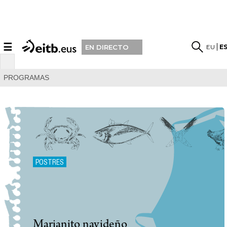
☰
EU
E
EN DIRECTO
PROGRAMAS
POSTRES
Marianito navideño