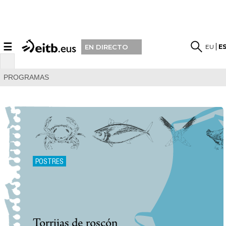
☰
EU
E
EN DIRECTO
PROGRAMAS
POSTRES
Torrijas de roscón