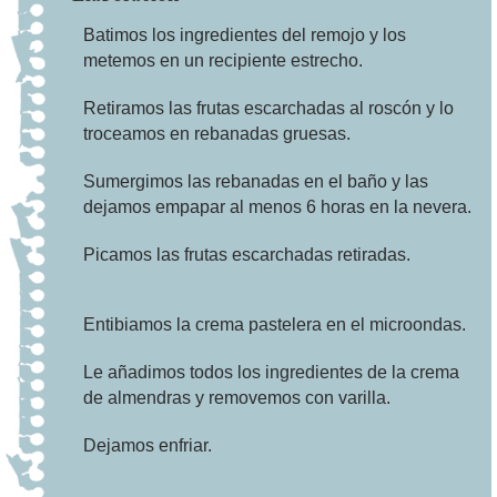
Batimos los ingredientes del remojo y los
CREMA ESCARCHADA:
75 ML. DE NATA SEMIMONTADA
metemos en un recipiente estrecho.
1 SOPERA DE AZÚCAR
2 SOPERAS DE FRUTA ESCARCHADA
PICADA
Retiramos las frutas escarchadas al roscón y lo
troceamos en rebanadas gruesas.
ADEMÁS:
MANTEQUILLA FRÍA EN DADOS
AZÚCAR
Sumergimos las rebanadas en el baño y las
dejamos empapar al menos 6 horas en la nevera.
Picamos las frutas escarchadas retiradas.
Entibiamos la crema pastelera en el microondas.
Le añadimos todos los ingredientes de la crema
de almendras y removemos con varilla.
Dejamos enfriar.