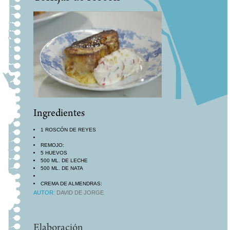
Ingredientes
1 ROSCÓN DE REYES
REMOJO:
5 HUEVOS
500 ML. DE LECHE
500 ML. DE NATA
CREMA DE ALMENDRAS:
100 G DE CREMA PASTELERA
AUTOR:
DAVID DE JORGE
80 G DE MANTEQUILLA POMADA
1 HUEVO
80 G DE ALMENDRA EN POLVO
80 G DE AZÚCAR EN POLVO
Elaboración
1 SOPERA DE RON