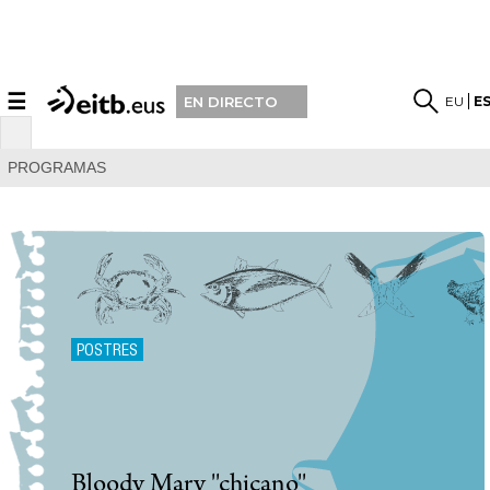
☰
EU
E
EN DIRECTO
PROGRAMAS
POSTRES
Bloody Mary ''chicano''