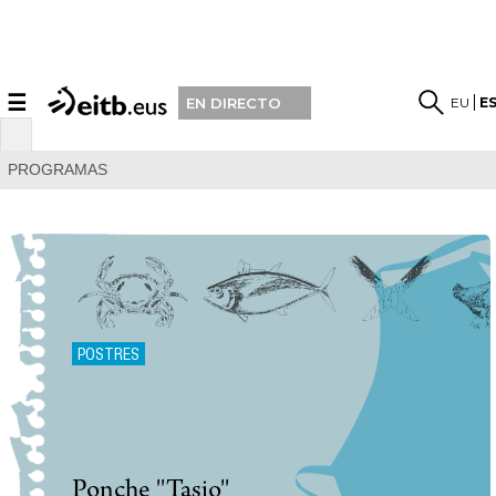
☰
EU
E
EN DIRECTO
PROGRAMAS
POSTRES
Ponche ''Tasio''