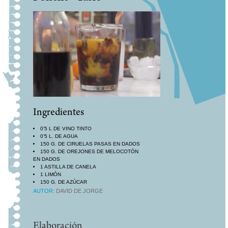
Ingredientes
0’5 L DE VINO TINTO
0’5 L. DE AGUA
150 G. DE CIRUELAS PASAS EN DADOS
150 G. DE OREJONES DE MELOCOTÓN
EN DADOS
1 ASTILLA DE CANELA
1 LIMÓN
150 G. DE AZÚCAR
0’5 L DE VINO TINTO
AUTOR:
DAVID DE JORGE
1 CHORRAZO DE VINO MOSCATEL
ZUMO DE 3 NARANJAS
1 REFRESCO DE LIMÓN
1 REFRESCO DE NARANJA
Elaboración
HIELOS A CASCOPORRO