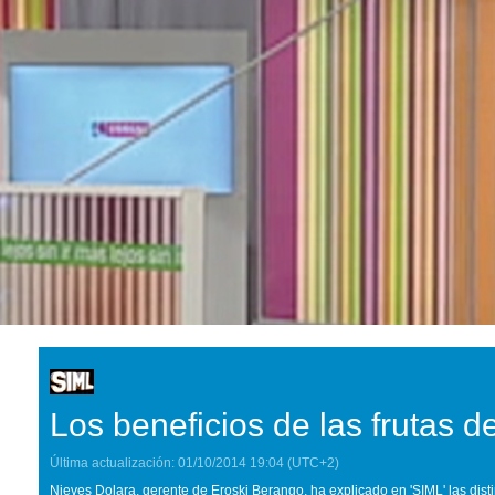
Los beneficios de las frutas 
Última actualización:
01/10/2014
19:04
(UTC+2)
Nieves Dolara, gerente de Eroski Berango, ha explicado en 'SIML' las disti