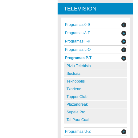
TELEVISION
Programas 0-9
Programas A-E
Programas F-K
Programas L-O
Programas P-T
Piztu Telebista
Sustraia
Teknopolis
Txoriene
Tupper Club
Plazandreak
Sopela Pro
Tal Para Cual
Programas U-Z