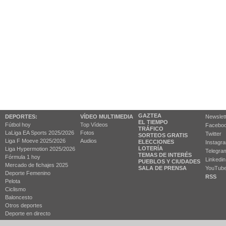
GAZTEA
DEPORTES:
VÍDEO MULTIMEDIA
Newslet
EL TIEMPO
Fútbol hoy
Top Vídeos
Facebo
TRÁFICO
LaLiga EA Sports 2025/2026
Fotos
Twitter
SORTEOS GRATIS
Liga F Moeve 2025/2026
Audios
ELECCIONES
Instagr
LOTERÍA
Liga Hypermotion 2025/2026
Telegra
TEMAS DE INTERÉS
Fórmula 1 hoy
Linkedin
PUEBLOS Y CIUDADES
Mercado de fichajes 2025
SALA DE PRENSA
YouTub
Deporte Femenino
RSS
Pelota
Ciclismo
Baloncesto
Otros deportes
Deporte en directo