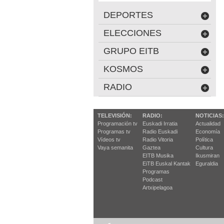
DEPORTES
ELECCIONES
GRUPO EITB
KOSMOS
RADIO
TELEVISIÓN:
RADIO:
NOTICIAS:
Programación tv
Euskadi Irratia
Actualidad
Programas tv
Radio Euskadi
Economía
Vídeos tv
Radio Vitoria
Política
Vaya semanita
Gaztea
Cultura
EITB Musika
Ikusmiran
EiTB Euskal Kantak
Eguraldia
Programas
Podcast
Artxipelagoa