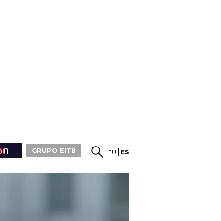
GRUPO EITB
EU
ES