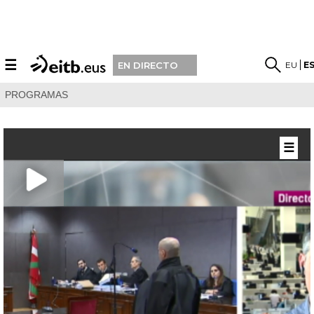
☰
EU
E
EN DIRECTO
PROGRAMAS
☰