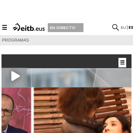
☰
EU
E
EN DIRECTO
PROGRAMAS
☰