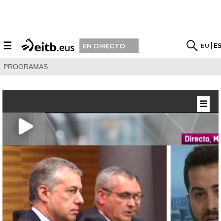
☰
EU
E
EN DIRECTO
PROGRAMAS
☰