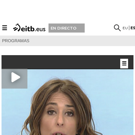
☰
EU
E
EN DIRECTO
PROGRAMAS
☰