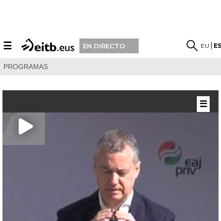
☰
EU
E
EN DIRECTO
PROGRAMAS
☰