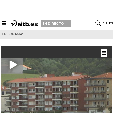
☰
EU
E
EN DIRECTO
PROGRAMAS
☰