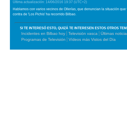
Última actualización:
14/06/2016
19:37
(UTC+2)
Hablamos con varios vecinos de Ollerías, que denuncian la situación que 
contra de 'Los Pichis' ha recorrido Bilbao.
SI TE INTERESÓ ESTO, QUIZÁ TE INTERESEN ESTOS OTROS TE
Incidentes en Bilbao hoy
Televisión vasca
Últimas notici
Programas de Televisión
Vídeos más Vistos del Día