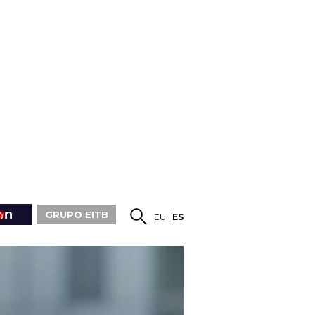
GRUPO EITB
EU
ES