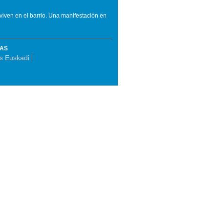
viven en el barrio. Una manifestación en
MAS
as Euskadi