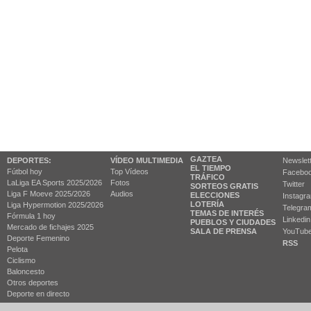
GAZTEA
DEPORTES:
VÍDEO MULTIMEDIA
Newslet
EL TIEMPO
Fútbol hoy
Top Vídeos
Facebo
TRÁFICO
LaLiga EA Sports 2025/2026
Fotos
Twitter
SORTEOS GRATIS
Liga F Moeve 2025/2026
Audios
ELECCIONES
Instagr
LOTERÍA
Liga Hypermotion 2025/2026
Telegra
TEMAS DE INTERÉS
Fórmula 1 hoy
Linkedin
PUEBLOS Y CIUDADES
Mercado de fichajes 2025
SALA DE PRENSA
YouTub
Deporte Femenino
RSS
Pelota
Ciclismo
Baloncesto
Otros deportes
Deporte en directo