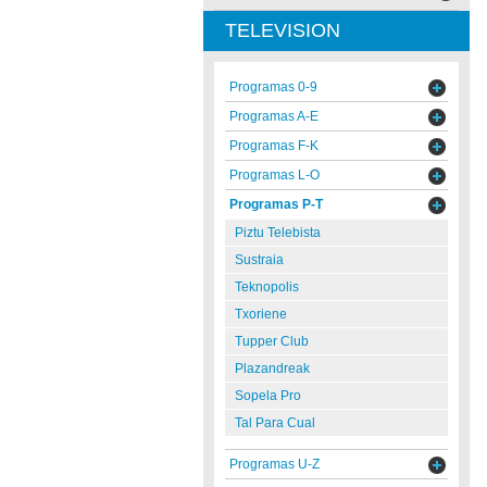
TELEVISION
Programas 0-9
Programas A-E
Programas F-K
Programas L-O
Programas P-T
Piztu Telebista
Sustraia
Teknopolis
Txoriene
Tupper Club
Plazandreak
Sopela Pro
Tal Para Cual
Programas U-Z