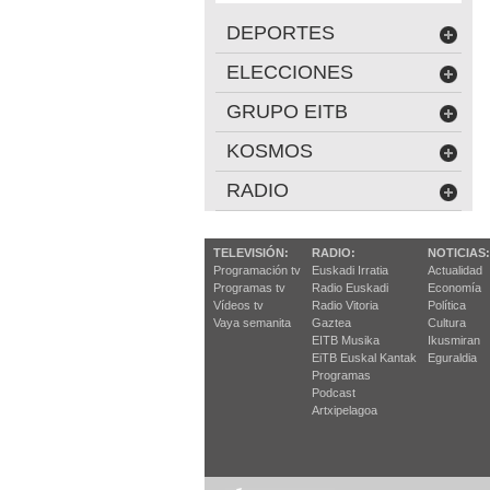
DEPORTES
ELECCIONES
GRUPO EITB
KOSMOS
RADIO
TELEVISIÓN:
RADIO:
NOTICIAS:
Programación tv
Euskadi Irratia
Actualidad
Programas tv
Radio Euskadi
Economía
Vídeos tv
Radio Vitoria
Política
Vaya semanita
Gaztea
Cultura
EITB Musika
Ikusmiran
EiTB Euskal Kantak
Eguraldia
Programas
Podcast
Artxipelagoa