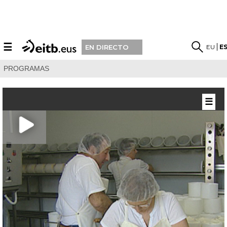
☰
EU
E
EN DIRECTO
PROGRAMAS
☰